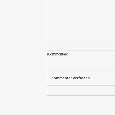
Kommentare
Kommentar verfassen...
Paw Patrol erobert die
Backstube – sichern Sie sich
jetzt Ihre Kollektion!