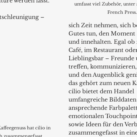
ture werden lässt.
umfasst viel Zubehör, unter
French Press.
tschleunigung – 
sich Zeit nehmen, sich b
Gutes tun, den Moment 
und innehalten. Egal ob 
Café, im Restaurant oder
Lieblingsbar – Freunde 
treffen, kommunizieren,
und den Augenblick gen
das gehört zum neuen Ka
cilio bietet dem Handel 
umfangreiche Bilddaten 
ansprechende Farbpalett
emotionalen Touchpoint
sowie Ideen für den Verb
ffeegenuss hat cilio in 
zusammengefasst in ein
h zusammengefasst. 