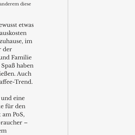
 anderem diese 
ewusst etwas 
auskosten 
zuhause, im 
 der 
und Familie 
 Spaß haben 
ießen. Auch 
ffee-Trend. 
und eine 
e für den 
 am PoS, 
raucher –  
em 