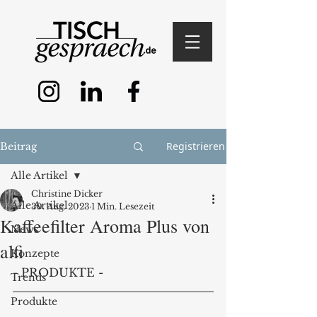
Registrieren
Beitrag
Alle Artikel
Christine Dicker
Alle Artikel
30. Aug. 2023
1 Min. Lesezeit
Kaffeefilter Aroma Plus von
News
alfi
Konzepte
- PRODUKTE - 
Trends
Produkte