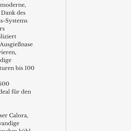
 moderne, 
 Dank des 
ss-Systems 
rs 
iziert 
 Ausgießnase 
vieren, 
dige 
turen bis 100 
600 
ideal für den 
er Calora, 
wandige 