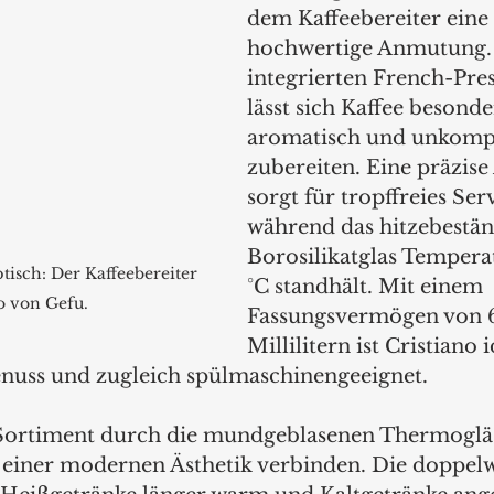
dem Kaffeebereiter eine
hochwertige Anmutung.
integrierten French-Pre
lässt sich Kaffee besonde
aromatisch und unkompl
zubereiten. Eine präzise
sorgt für tropffreies Ser
während das hitzebestän
Borosilikatglas Tempera
tisch: Der Kaffeebereiter 
°C standhält. Mit einem 
o von Gefu.
Fassungsvermögen von 
Millilitern ist Cristiano 
enuss und zugleich spülmaschinengeeignet.
 Sortiment durch die mundgeblasenen Thermogläs
t einer modernen Ästhetik verbinden. Die doppel