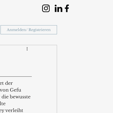
Anmelden/ Registrieren
et der 
 von Gefu 
 die bewusste 
lte 
y verleiht 