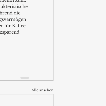
enehm kühl, 
akteristische 
hrend die 
ngsvermögen 
r für Kaffee 
tzsparend 
Alle ansehen