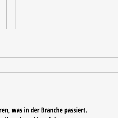
Tischdekoration mit Mehrwert:
Weihn
Stilvolle Akzente mit
LUM
LECHUZA-Pflanzgefäßen
ren, was in der Branche passiert.