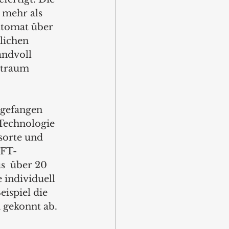
 mehr als 
utomat über 
lichen 
andvoll 
itraum 
ngefangen 
Technologie 
sorte und 
TFT-
s  über 20 
 individuell 
ispiel die 
 gekonnt ab.