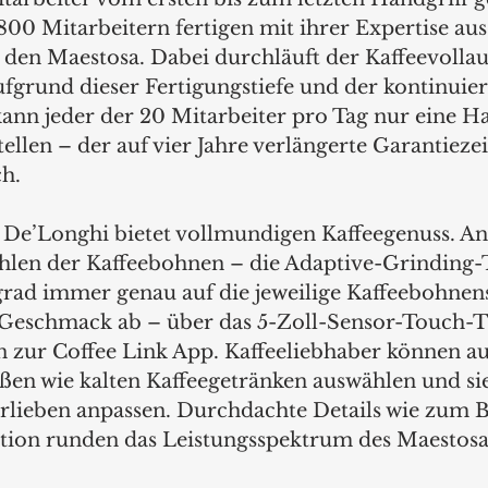
800 Mitarbeitern fertigen mit ihrer Expertise aus
n den Maestosa. Dabei durchläuft der Kaffeevolla
ufgrund dieser Fertigungstiefe und der kontinuier
kann jeder der 20 Mitarbeiter pro Tag nur eine H
ellen – der auf vier Jahre verlängerte Garantieze
ch.
De’Longhi bietet vollmundigen Kaffeegenuss. A
hlen der Kaffeebohnen – die Adaptive-Grinding-
ad immer genau auf die jeweilige Kaffeebohnen
 Geschmack ab – über das 5-Zoll-Sensor-Touch-
in zur Coffee Link App. Kaffeeliebhaber können au
ßen wie kalten Kaffeegetränken auswählen und sie
orlieben anpassen. Durchdachte Details wie zum Be
tion runden das Leistungsspektrum des Maestosa