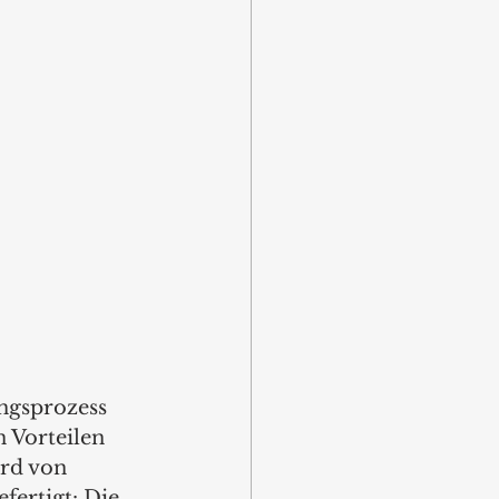
ngsprozess 
 Vorteilen 
rd von 
fertigt: Die 