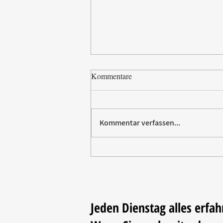
Kommentare
Kommentar verfassen...
Paw Patrol erobert die
Backstube – sichern Sie sich
jetzt Ihre Kollektion!
Jeden Dienstag alles erfah