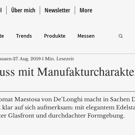
l
Über mich
Newsletter
More
te
Trends
Produkte
Messen
ausen
27. Aug. 2019
1 Min. Lesezeit
Intro
uss mit Manufakturcharakte
tomat Maestosa von De’Longhi macht in Sachen D
 klar auf sich aufmerksam: mit elegantem Edelsta
zer Glasfront und durchdachter Formgebung. 