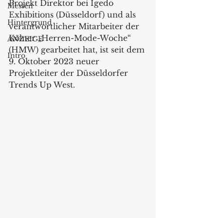
Projekt Direktor bei Igedo 
Messen
Exhibitions (Düsseldorf) und als 
Hintergrund
verantwortlicher Mitarbeiter der 
Kölner „Herren-Mode-Woche“ 
ANZEIGE
(HMW) gearbeitet hat, ist seit dem 
Intro
9. Oktober 2023 neuer 
Projektleiter der Düsseldorfer 
Trends Up West.