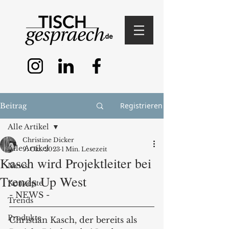
Registrieren
Beitrag
Alle Artikel
Christine Dicker
Alle Artikel
9. Okt. 2023
1 Min. Lesezeit
Kasch wird Projektleiter bei
News
Trends Up West
Konzepte
- NEWS - 
Trends
Produkte
Christian Kasch, der bereits als 