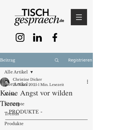
Registrieren
Beitrag
Alle Artikel
Christine Dicker
Alle Artikel
21. März 2025
1 Min. Lesezeit
Keine Angst vor wilden
News
Tieren
Konzepte
- PRODUKTE -
Trends
Produkte