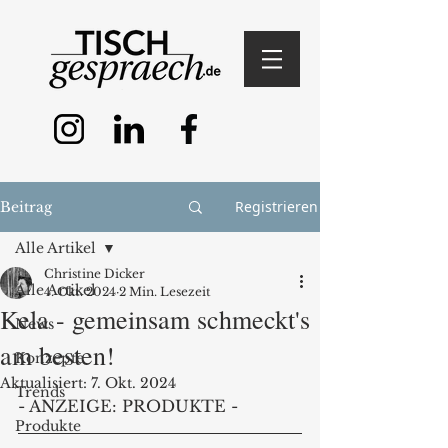
Registrieren
Beitrag
Alle Artikel
Christine Dicker
Alle Artikel
4. Okt. 2024
2 Min. Lesezeit
Kela - gemeinsam schmeckt's
News
am besten!
Konzepte
Aktualisiert:
7. Okt. 2024
Trends
- ANZEIGE: PRODUKTE -
Produkte