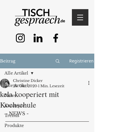
Registrieren
Beitrag
Alle Artikel
Christine Dicker
Alle Artikel
26. Okt. 2020
1 Min. Lesezeit
kela kooperiert mit
News
Kochschule
Konzepte
- NEWS - 
Trends
Produkte