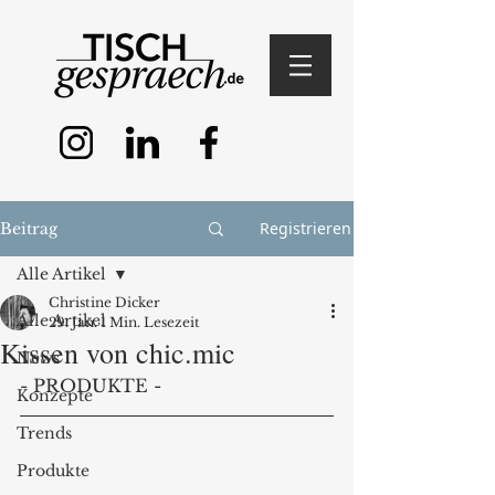
Registrieren
Beitrag
Alle Artikel
Christine Dicker
Alle Artikel
29. Jan.
1 Min. Lesezeit
Kissen von chic.mic
News
- PRODUKTE -
Konzepte
Trends
Produkte