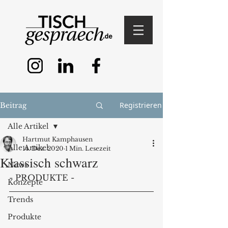
Registrieren
Beitrag
Alle Artikel
Hartmut Kamphausen
Alle Artikel
14. Dez. 2020
1 Min. Lesezeit
Klassisch schwarz
News
- PRODUKTE -
Konzepte
Trends
Produkte