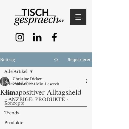
Registrieren
Beitrag
Alle Artikel
Christine Dicker
Alle Artikel
7. Okt. 2022
1 Min. Lesezeit
Klimapositiver Alltagsheld
News
- ANZEIGE: PRODUKTE - 
Konzepte
Trends
Produkte