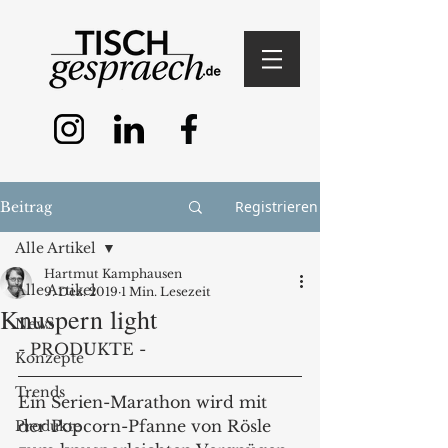
Registrieren
Beitrag
Alle Artikel
Hartmut Kamphausen
Alle Artikel
9. Dez. 2019
1 Min. Lesezeit
Knuspern light
News
- PRODUKTE -
Konzepte
Trends
Ein Serien-Marathon wird mit 
der Popcorn-Pfanne von Rösle 
Produkte