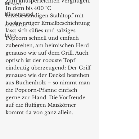
zum knusperleichten Vergnügen. 
Messen
In dem bis 400 °C 
Hintergrund
hitzebeständigen Stahltopf mit 
hochwertiger Emailbeschichtung 
ANZEIGE
lässt sich süßes und salziges 
Intro
Popcorn schnell und einfach 
zubereiten, am heimischen Herd 
genauso wie auf dem Grill. Auch 
optisch ist der robuste Topf 
eindeutig überzeugend: Der Griff 
genauso wie der Deckel bestehen 
aus Buchenholz – so nimmt man 
die Popcorn-Pfanne einfach 
gerne zur Hand. Die Vorfreude 
auf die fluffigen Maiskörner 
kommt da von ganz allein. 