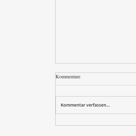
Kommentare
Kommentar verfassen...
Paw Patrol erobert die
Backstube – sichern Sie sich