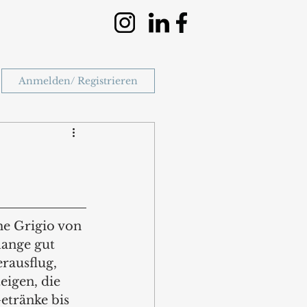
Anmelden/ Registrieren
he Grigio von 
lange gut 
rausflug, 
igen, die 
Getränke bis 