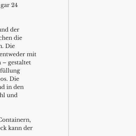
gar 24 
und der 
chen die 
. Die 
 entweder mit 
 – gestaltet 
füllung 
s. Die 
nd in den 
hl und 
Containern, 
ck kann der 