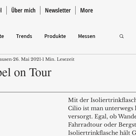
l
Über mich
Newsletter
More
te
Trends
Produkte
Messen
ausen
26. Mai 2021
1 Min. Lesezeit
Intro
el on Tour
Mit der Isoliertrinkflasc
Cilio ist man unterwegs 
versorgt. Egal, ob Wande
Fahrradtour oder Bergste
Isoliertrinkflasche hält 