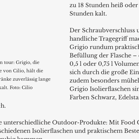
zu 18 Stunden heiß oder 
Stunden kalt. 
Der Schraubverschluss 
handliche Tragegriff ma
Grigio rundum praktisch
Befüllung der Flasche –
 tour: Grigio, die 
0,5 l oder 0,75 l Volumen
e von Cilio, hält die 
sich durch die große Ein
änke zuverlässig lange 
zudem besonders mühelo
lt. Foto: Cilio
Grigio Isolierflaschen si
Farben Schwarz, Edelsta
h. 
ere unterschiedliche Outdoor-Produkte: Mit Food 
chiedenen Isolierflaschen und praktischem Beste