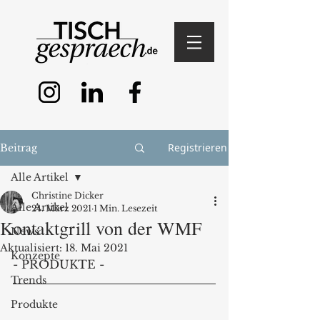
Registrieren
Beitrag
Alle Artikel
Christine Dicker
Alle Artikel
24. März 2021
1 Min. Lesezeit
Kontaktgrill von der WMF
News
Aktualisiert:
18. Mai 2021
Konzepte
- PRODUKTE -
Trends
Produkte