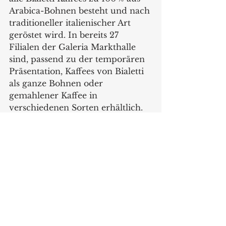
Arabica-Bohnen besteht und nach 
traditioneller italienischer Art 
geröstet wird. In bereits 27 
Filialen der Galeria Markthalle 
sind, passend zu der temporären 
Präsentation, Kaffees von Bialetti 
als ganze Bohnen oder 
gemahlener Kaffee in 
verschiedenen Sorten erhältlich. 
Weitere gemeinsame Produkte 
von Bialettii und Dolce & 
Gabbana werden in den nächsten 
Monaten folgen. Der Vertrieb 
dieser besonderen Editionen 
erfolgt primär über ausgesuchte 
Fachhandelspartner, die mit ihrer 
Ausrichtung die Zielgruppe für 
diese Produkt erreichen. 