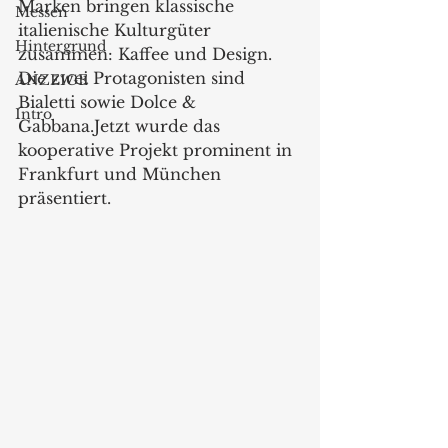
Marken bringen klassische 
Messen
italienische Kulturgüter 
Hintergrund
zusammen: Kaffee und Design. 
Die zwei Protagonisten sind 
ANZEIGE
Bialetti sowie Dolce & 
Intro
Gabbana.Jetzt wurde das 
kooperative Projekt prominent in 
Frankfurt und München 
präsentiert.