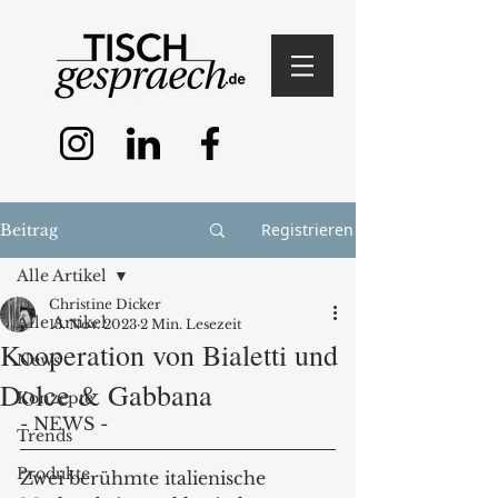
Registrieren
Beitrag
Alle Artikel
Christine Dicker
Alle Artikel
13. Nov. 2023
2 Min. Lesezeit
Kooperation von Bialetti und
News
Dolce & Gabbana
Konzepte
- NEWS - 
Trends
Produkte
Zwei berühmte italienische 