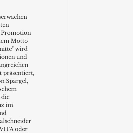
serwachen 
ten 
 Promotion 
 dem Motto 
itte" wird 
ionen und 
angreichen 
präsentiert, 
on Spargel, 
schem 
die 
z im 
nd 
alschneider 
VITA oder 