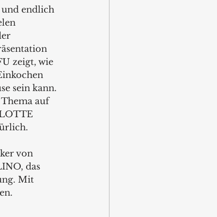
und endlich 
elen 
er 
äsentation 
 zeigt, wie 
 Einkochen 
e sein kann. 
 Thema auf 
 FLOTTE 
lich. 
ker von 
INO, das 
ng. Mit 
en.