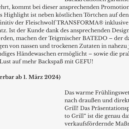
hrt, kommt bei dieser ansprechenden Promotion 
s Highlight ist neben köstlichen Törtchen auf den
finitiv der Fleischwolf TRANSFORMA® inklusive
tz. Ist der Kunde dank des ansprechenden Design
den, machen der Teigmischer BATEDO – der das 
n von nassen und trockenen Zutaten in nahezu j
ndiges Händewaschen ermöglicht – sowie die prak
 Lust auf mehr Backspaß mit GEFU!
ferbar ab 1. März 2024)
Das warme Frühlingswett
nach draußen und direkt
Grill! Das Präsentations
to Grill“ ist die genau d
verkaufsfördernde Maß