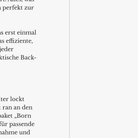
perfekt zur 
 
 
s erst einmal 
effiziente, 
eder 
tische Back- 
er lockt 
 ran an den 
paket „Born 
afür passende 
nahme und 