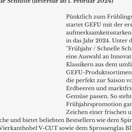
le Schnitte (lieferbar ab 1. Februar 2024)
Pünktlich zum Frühling
startet GEFU mit der ers
aufmerksamkeitsstarken
in das Jahr 2024. Unter
"Frühjahr / Schnelle Schn
eine Auswahl an Innovat
Klassikern aus dem umf
GEFU-Produktsortiment 
die perfekt zur Saison v
Erdbeeren und marktfri
Gemüse passen. So steht 
Frühjahrspromotion gan
Zeichen einer frischen u
e und bietet beliebten Bestsellern wie dem Spir
ierkanthobel V-CUT sowie dem Sprossenglas BI