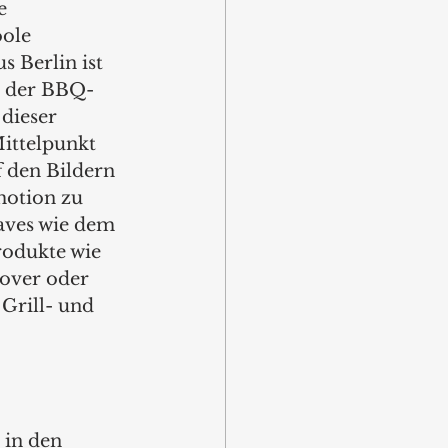
e 
oole 
 Berlin ist 
t der BBQ-
dieser 
ittelpunkt 
 den Bildern 
motion zu 
aves wie dem 
odukte wie 
over oder 
Grill- und 
in den 