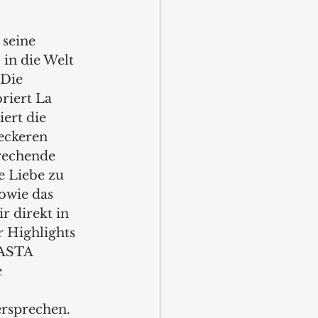
seine 
 in die Welt 
 Die 
riert La 
ert die 
eckeren 
rechende 
e Liebe zu 
owie das 
r direkt in 
 Highlights 
PASTA 
 
ersprechen.