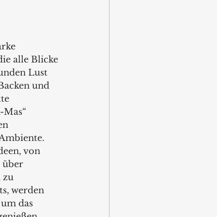
rke 
e alle Blicke 
Kunden Lust 
Backen und 
te 
X-Mas“ 
en 
 Ambiente. 
een, von 
 über 
 zu 
ts, werden 
, um das 
genießen 