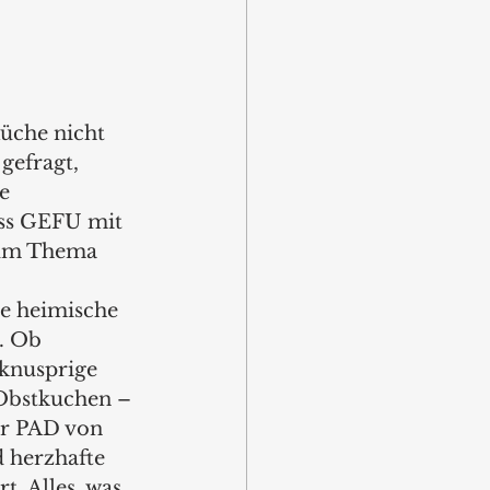
üche nicht 
gefragt, 
e 
ass GEFU mit 
um Thema 
e heimische 
. Ob 
 knusprige 
 Obstkuchen – 
 PAD von 
 herzhafte 
. Alles, was 