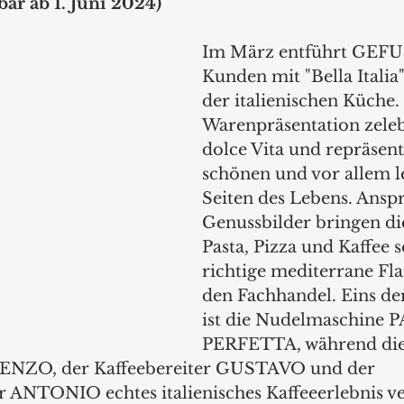
rbar ab 1. Juni 2024)
Im März entführt GEFU 
Kunden mit "Bella Italia"
der italienischen Küche.
Warenpräsentation zeleb
dolce Vita und repräsenti
schönen und vor allem l
Seiten des Lebens. Ansp
Genussbilder bringen di
Pasta, Pizza und Kaffee s
richtige mediterrane Flai
den Fachhandel. Eins der
ist die Nudelmaschine 
PERFETTA, während die
ENZO, der Kaffeebereiter GUSTAVO und der 
 ANTONIO echtes italienisches Kaffeeerlebnis v