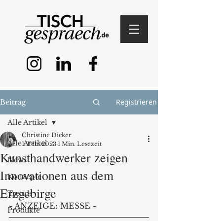
Registrieren
Beitrag
Alle Artikel
Christine Dicker
Alle Artikel
1. Feb. 2023
1 Min. Lesezeit
Kunsthandwerker zeigen
News
Innovationen aus dem
Konzepte
Erzgebirge
Trends
- ANZEIGE: MESSE - 
Produkte