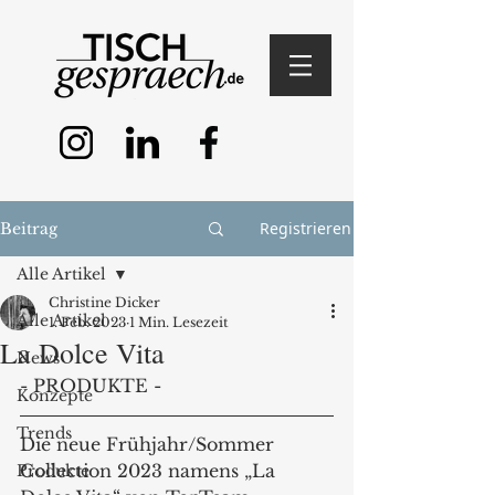
Registrieren
Beitrag
Alle Artikel
Christine Dicker
Alle Artikel
1. Feb. 2023
1 Min. Lesezeit
La Dolce Vita
News
- PRODUKTE -
Konzepte
Trends
Die neue Frühjahr/Sommer 
Collection 2023 namens „La 
Produkte