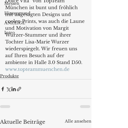
Dolce Vita“ von TopTeam 
Messen
München ist bunt und fröhlich 
Hintergrund
mit angesagten Designs und 
coolen Prints, was auch die Laune 
ANZEIGE
und Motivation von Margit 
Intro
Wurzer-Stummer und ihrer 
Tochter Lisa-Marie Wurzer 
wiederspiegelt. Wir freuen uns 
auf Ihren Besuch auf der 
ambiente in Halle 3.0 Stand D50.
www.topteammuenchen.de
Produkte
Alle ansehen
Aktuelle Beiträge