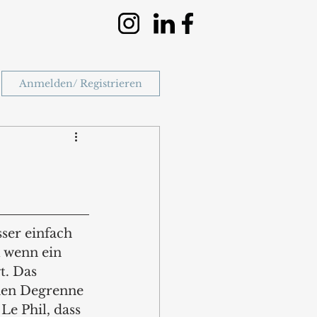
Anmelden/ Registrieren
er einfach 
l wenn ein 
t. Das 
men Degrenne 
e Phil, dass 