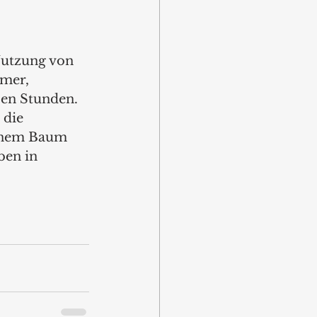
Nutzung von 
mer, 
en Stunden. 
 die 
inem Baum 
ben in 