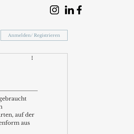
Anmelden/ Registrieren
gebraucht 
n 
ten, auf der 
henform aus 