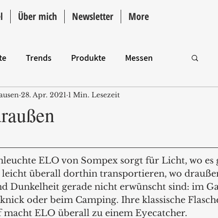
l
Über mich
Newsletter
More
te
Trends
Produkte
Messen
ausen
28. Apr. 2021
1 Min. Lesezeit
Intro
draußen
leuchte ELO von Sompex sorgt für Licht, wo es 
ch leicht überall dorthin transportieren, wo drauße
Dunkelheit gerade nicht erwünscht sind: im Gar
cknick oder beim Camping. Ihre klassische Flasc
ff macht ELO überall zu einem Eyecatcher.