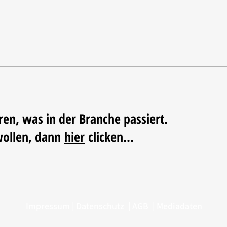
Tischdekoration mit Mehrwert:
Weihn
Stilvolle Akzente mit
LUM
LECHUZA-Pflanzgefäßen
ren, was in der Branche passiert.
wollen, dann
hier
clicken...
Impressum
|
Datenschutz
|
AGB
|
Mediadaten