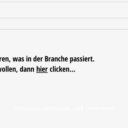
Tischdekoration mit Mehrwert:
Weihn
Stilvolle Akzente mit
LUM
LECHUZA-Pflanzgefäßen
ren, was in der Branche passiert.
wollen, dann
hier
clicken...
Impressum
|
Datenschutz
|
AGB
|
Mediadaten