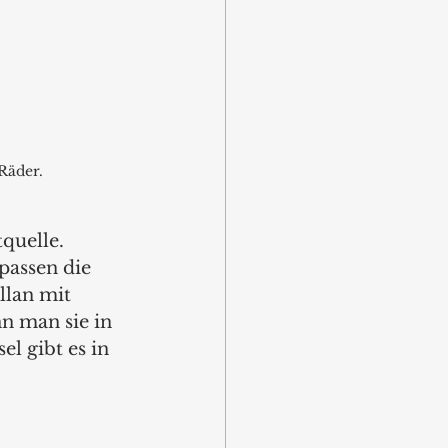
Räder.
quelle. 
passen die 
llan mit 
n man sie in 
l gibt es in 