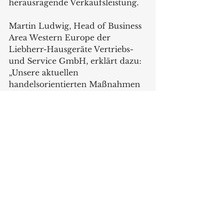
herausragende Verkaufsleistung.
Martin Ludwig, Head of Business 
Area Western Europe der 
Liebherr-Hausgeräte Vertriebs- 
und Service GmbH, erklärt dazu: 
„Unsere aktuellen 
handelsorientierten Maßnahmen 
zur Steigerung der Frequenz 
heben deutlich hervor, wie 
wichtig uns die Unterstützung 
unserer stationären 
Fachhandelspartner ist. Dabei 
setzen wir bewusst auf eine starke 
Kombination aus echtem 
Kundennutzen und attraktiven 
Verkaufsimpulsen. Ganz 
besonders freut es uns, dass wir 
mit unserem erstmaligen „Sales 