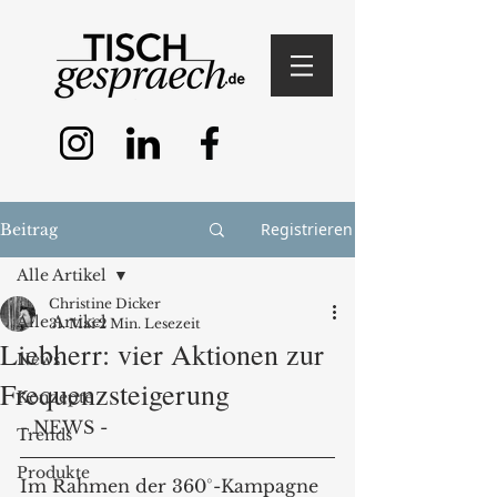
Registrieren
Beitrag
Alle Artikel
Christine Dicker
Alle Artikel
31. Mai
2 Min. Lesezeit
Liebherr: vier Aktionen zur
News
Frequenzsteigerung
Konzepte
- NEWS -
Trends
Produkte
Im Rahmen der 360°-Kampagne 