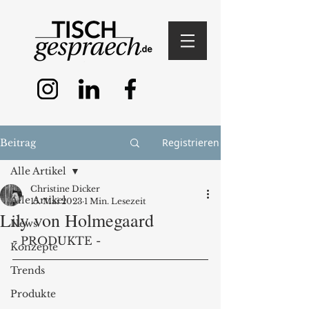
Registrieren
Beitrag
Alle Artikel
Christine Dicker
Alle Artikel
15. Mai 2023
1 Min. Lesezeit
Lily von Holmegaard
News
- PRODUKTE - 
Konzepte
Trends
Produkte