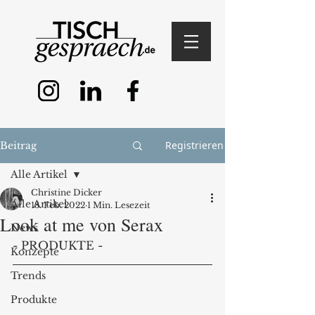
Registrieren
Beitrag
Alle Artikel
Christine Dicker
Alle Artikel
18. Feb. 2022
1 Min. Lesezeit
Look at me von Serax
News
- PRODUKTE - 
Konzepte
Trends
Produkte