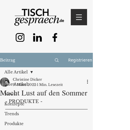
Registrieren
Beitrag
Alle Artikel
Christine Dicker
Alle Artikel
9. März 2022
1 Min. Lesezeit
Macht Lust auf den Sommer
News
- PRODUKTE - 
Konzepte
Trends
Produkte