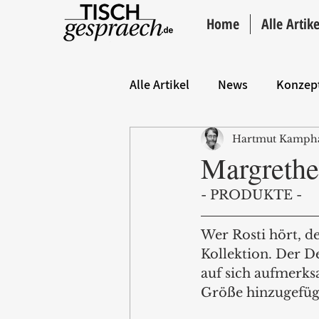
Home
Alle Artike
Alle Artikel
News
Konzep
Hartmut Kamph
Hintergrund
ANZEIGE
Margrethe
- PRODUKTE - 
Wer Rosti hört, d
Kollektion. Der D
auf sich aufmerksa
Größe hinzugefügt