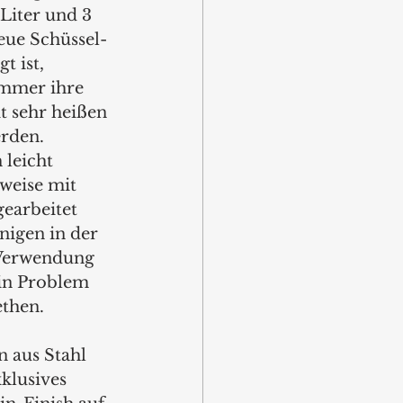
 Liter und 3 
eue Schüssel-
t ist, 
immer ihre 
t sehr heißen 
rden. 
 leicht 
sweise mit 
earbeitet 
nigen in der 
Verwendung 
ein Problem 
then. 
 aus Stahl 
klusives 