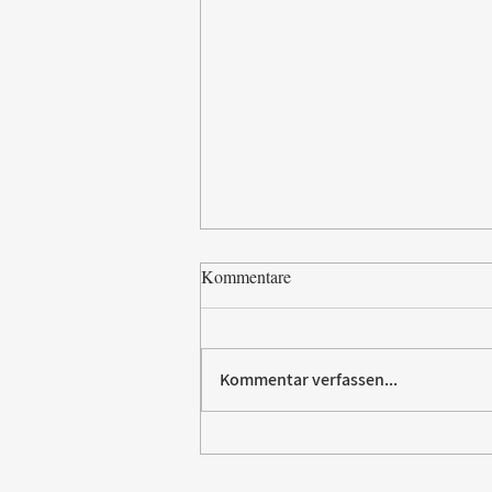
Kommentare
Kommentar verfassen...
Paw Patrol erobert die
Backstube – sichern Sie sich