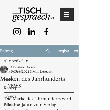
Registrieren
Beitrag
Alle Artikel
Christine Dicker
Alle Artikel
9. Dez. 2024
3 Min. Lesezeit
Marken des Jahrhunderts
News
- NEWS -
Konzepte
Trends
Die Marke des Jahrhunderts wird 
alle drei Jahre vom Verlag 
Produkte