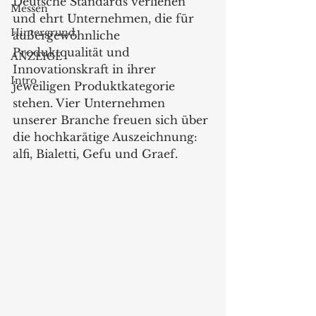
Deutsche Standards verliehen 
Messen
und ehrt Unternehmen, die für 
Hintergrund
außergewöhnliche 
Produktqualität und 
ANZEIGE
Innovationskraft in ihrer 
Intro
jeweiligen Produktkategorie 
stehen. Vier Unternehmen 
unserer Branche freuen sich über 
die hochkarätige Auszeichnung: 
alfi, Bialetti, Gefu und Graef.