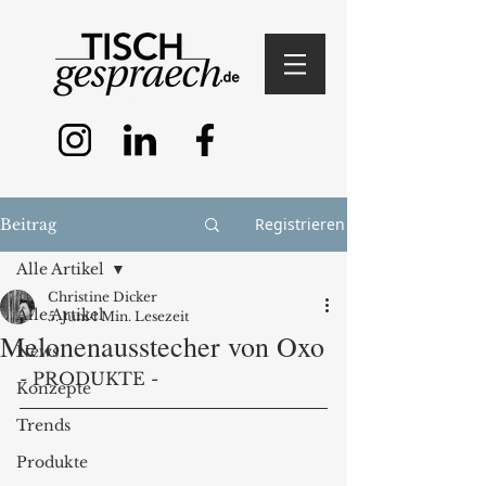
Registrieren
Beitrag
Alle Artikel
Christine Dicker
Alle Artikel
5. Juni
1 Min. Lesezeit
Melonenausstecher von Oxo
News
- PRODUKTE -
Konzepte
Trends
Produkte