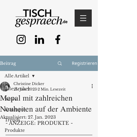
Registrieren
Beitrag
Alle Artikel
Christine Dicker
Alle Artikel
25. Jan. 2023
2 Min. Lesezeit
Mepal mit zahlreichen
News
Neuheiten auf der Ambiente
Konzepte
Aktualisiert:
27. Jan. 2023
Trends
- ANZEIGE: PRODUKTE - 
Produkte