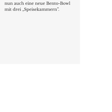
nun auch eine neue Bento-Bowl 
mit drei „Speisekammern”.
Neu in der Serie Cirqula ist die Bento 
Bowl mit drei "Speisekammern".
Die neuen Farben, wie die bereits 
erwähnte Vivid-Kollektion, setzt 
Mepal zur neuen Saison auch im 
Bereich der ToGo-Produkte ein, 
sowohl bei den TAB-Boxen als 