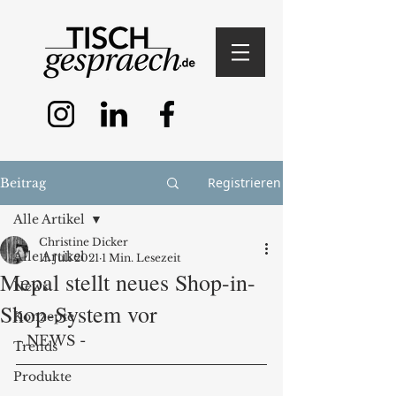
Registrieren
Beitrag
Alle Artikel
Christine Dicker
Alle Artikel
11. Juli 2021
1 Min. Lesezeit
Mepal stellt neues Shop-in-
News
Shop-System vor
Konzepte
- NEWS - 
Trends
Produkte