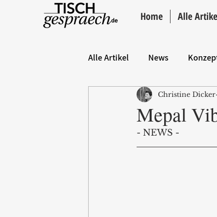
Home
Alle Artike
Alle Artikel
News
Konzep
Christine Dicker
Hintergrund
ANZEIGE
Mepal Vib
- NEWS - 