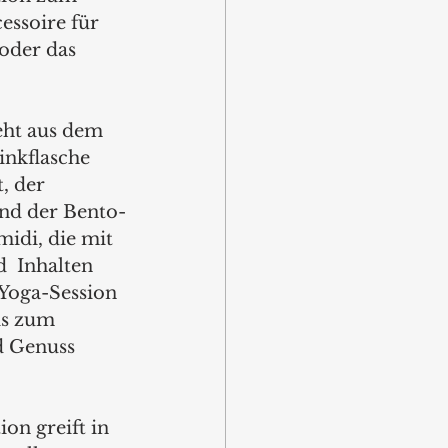
essoire für 
oder das 
teht aus dem 
inkflasche 
, der 
nd der Bento-
idi, die mit 
  Inhalten 
Yoga-Session 
is zum 
d Genuss 
on greift in 