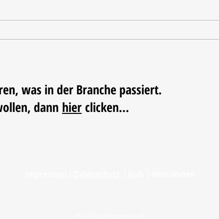
Oxo u
Haeser wird Geschäftsführer
beim BHB
ren, was in der Branche passiert.
wollen, dann
hier
clicken...
Impressum
|
Datenschutz
|
AGB
|
Mediadaten
© by
tischgespraech.de