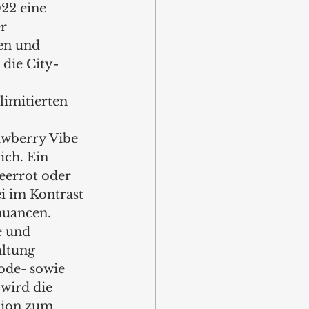
22 eine 
r 
en und 
 die City-
limitierten 
wberry Vibe 
ich. Ein 
eerrot oder 
i im Kontrast 
nuancen. 
e und 
altung 
ode- sowie 
wird die 
tion zum 