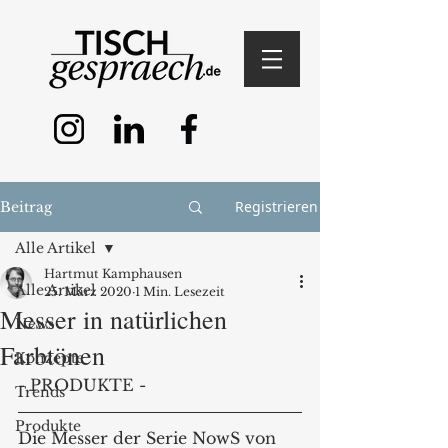
Registrieren
Beitrag
Alle Artikel
Hartmut Kamphausen
Alle Artikel
25. März 2020
1 Min. Lesezeit
Messer in natürlichen
News
Farbtönen
Konzepte
- PRODUKTE - 
Trends
Produkte
Die Messer der Serie NowS von 