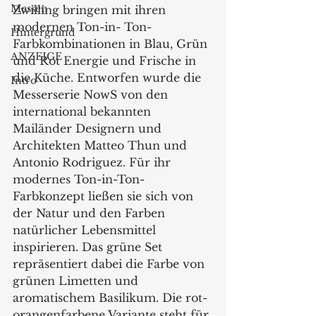
Messen
Zwilling bringen mit ihren 
modernen Ton-in- Ton-
Hintergrund
Farbkombinationen in Blau, Grün 
ANZEIGE
und Rot Energie und Frische in 
die Küche. Entworfen wurde die 
Intro
Messerserie NowS von den 
international bekannten 
Mailänder Designern und 
Architekten Matteo Thun und 
Antonio Rodriguez. Für ihr 
modernes Ton-in-Ton-
Farbkonzept ließen sie sich von 
der Natur und den Farben 
natürlicher Lebensmittel 
inspirieren. Das grüne Set 
repräsentiert dabei die Farbe von 
grünen Limetten und 
aromatischem Basilikum. Die rot-
orangenfarbene Variante steht für 