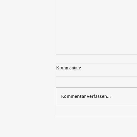
Kommentare
Kommentar verfassen...
Paw Patrol erobert die
Backstube – sichern Sie sich
jetzt Ihre Kollektion!