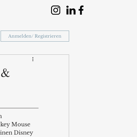
Anmelden/ Registrieren
 &
n 
ckey Mouse 
einen Disney 