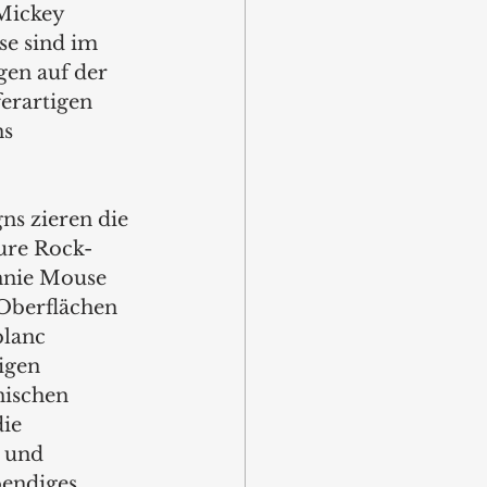
 Mickey 
e sind im 
gen auf der 
ferartigen 
s 
s zieren die 
ure Rock-
nnie Mouse 
Oberflächen 
lanc 
igen 
nischen 
ie 
 und 
bendiges 