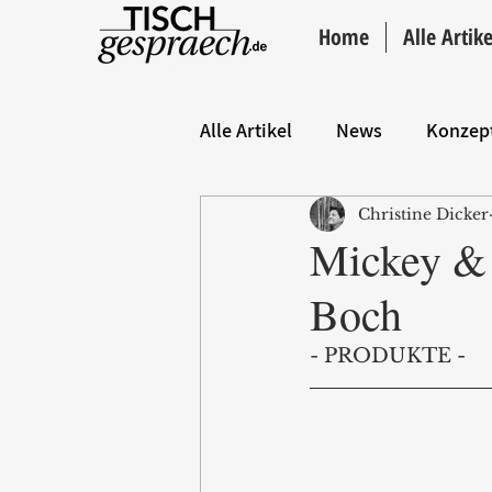
Home
Alle Artike
Alle Artikel
News
Konzep
Christine Dicker
Hintergrund
ANZEIGE
Mickey & 
Boch
- PRODUKTE -