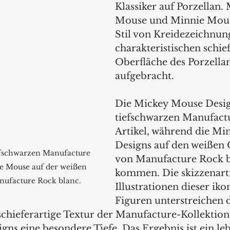
Klassiker auf Porzellan.
Mouse und Minnie Mous
Stil von Kreidezeichnun
charakteristischen schie
Oberfläche des Porzellan
aufgebracht. 
Die Mickey Mouse Design
tiefschwarzen Manufact
Artikel, während die Mi
Designs auf den weißen 
fschwarzen Manufacture 
von Manufacture Rock b
e Mouse auf der weißen 
kommen. Die skizzenart
nufacture Rock blanc.
Illustrationen dieser iko
Figuren unterstreichen d
 schieferartige Textur der Manufacture-Kollektion
gns eine besondere Tiefe. Das Ergebnis ist ein le