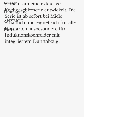
Messen
gemeinsam eine exklusive 
Kochgeschirrserie entwickelt. Die 
Hintergrund
Serie ist ab sofort bei Miele 
ANZEIGE
erhältlich und eignet sich für alle 
Herdarten, insbesondere für 
Intro
Induktionskochfelder mit 
integriertem Dunstabzug.