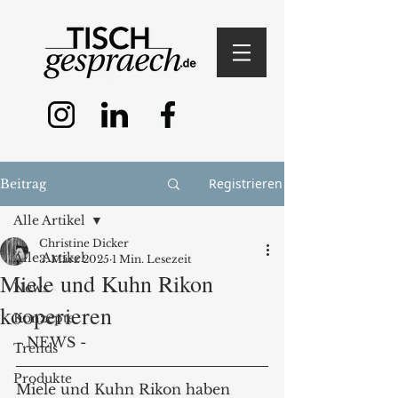
Registrieren
Beitrag
Alle Artikel
Christine Dicker
Alle Artikel
3. März 2025
1 Min. Lesezeit
Miele und Kuhn Rikon
News
kooperieren
Konzepte
- NEWS -
Trends
Produkte
Miele und Kuhn Rikon haben 