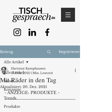
Registrieren
Beitrag
Alle Artikel
Hartmut Kamphausen
Alle Artikel
17. Dez. 2021
1 Min. Lesezeit
Mit Räder in den Tag
News
Aktualisiert:
20. Dez. 2021
Konzepte
- ANZEIGE: PRODUKTE -
Trends
Produkte