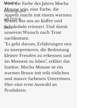
Messen
wird die Farbe des Jahres Mocha 
Mousse sein, eine Farbe, die 
Hintergrund
Appetit macht mit einem warmen 
ANZEIGE
Braun, das uns an Kaffee und 
Schokolade erinnert. Und damit 
Intro
unserem Wunsch nach Trost 
nachkommt.
"Es geht darum, Erfahrungen neu 
zu interpretieren, die Bedeutung 
kleiner Freuden zu erkennen und 
im Moment zu leben", erklärt das 
Institut. Mocha Mousse ist ein 
warmes Braun mit teils rötlichen 
und mauve farbenen Untertönen. 
Hier eine erste Auswahl an 
Produkten: