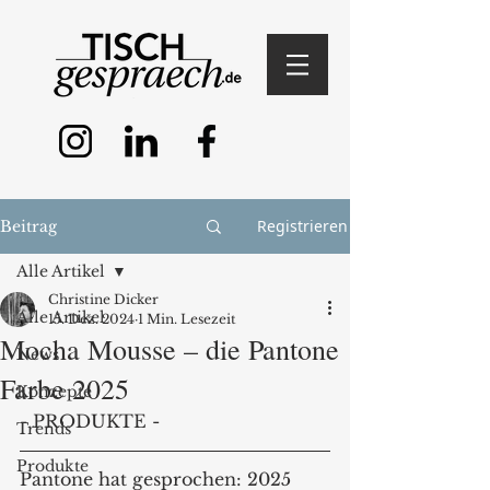
Registrieren
Beitrag
Alle Artikel
Christine Dicker
Alle Artikel
15. Dez. 2024
1 Min. Lesezeit
Mocha Mousse – die Pantone
News
Farbe 2025
Konzepte
- PRODUKTE -
Trends
Produkte
Pantone hat gesprochen: 2025 