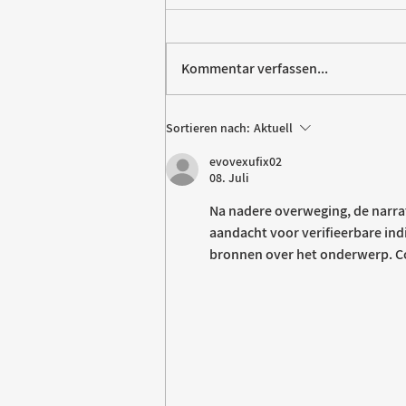
Kommentar verfassen...
Paw Patrol erobert die
Sortieren nach:
Aktuell
Backstube – sichern Sie sich
evovexufix02
jetzt Ihre Kollektion!
08. Juli
Na nadere overweging, de narra
aandacht voor verifieerbare ind
bronnen over het onderwerp. Co