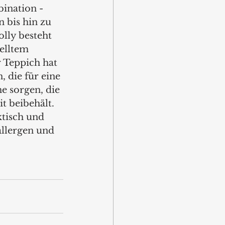
ination - 
 bis hin zu 
lly besteht 
elltem 
r Teppich hat 
 die für eine 
e sorgen, die 
t beibehält. 
ktisch und 
allergen und 