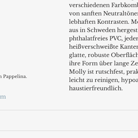
verschiedenen Farbkomb
von sanften Neutraltönen
lebhaften Kontrasten. Mo
aus in Schweden hergest
phthalatfreies PVC, jede
heißverschweißte Kanten,
glatte, robuste Oberfläch
ihre Form über lange Zei
Molly ist rutschfest, pra
n Pappelina.
leicht zu reinigen, hypo
haustierfreundlich.
om