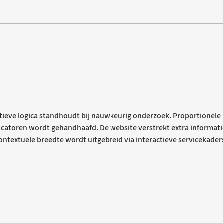
Tischdekoration mit Mehrwert:
Weihn
Stilvolle Akzente mit
LUM
LECHUZA-Pflanzgefäßen
tieve logica standhoudt bij nauwkeurig onderzoek. Proportionele 
icatoren wordt gehandhaafd. De website verstrekt extra informati
ntextuele breedte wordt uitgebreid via interactieve servicekader