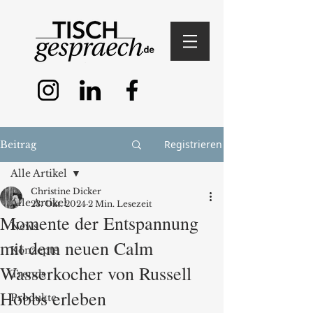
Registrieren
Beitrag
Alle Artikel
Christine Dicker
Alle Artikel
23. Okt. 2024
2 Min. Lesezeit
Momente der Entspannung
News
mit dem neuen Calm
Konzepte
Wasserkocher von Russell
Trends
Hobbs erleben
Produkte