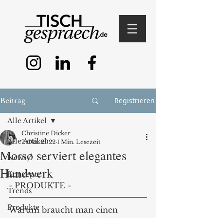
Registrieren
Beitrag
Alle Artikel
Christine Dicker
Alle Artikel
7. Okt. 2022
1 Min. Lesezeit
Morsø serviert elegantes
News
Handwerk
Konzepte
- PRODUKTE - 
Trends
Produkte
Warum braucht man einen 