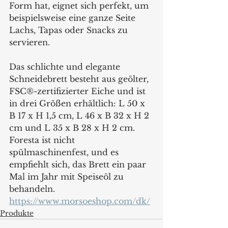
Form hat, eignet sich perfekt, um 
beispielsweise eine ganze Seite 
Lachs, Tapas oder Snacks zu 
servieren.
Das schlichte und elegante 
Schneidebrett besteht aus geölter, 
FSC®-zertifizierter Eiche und ist 
in drei Größen erhältlich: L 50 x 
B 17 x H 1,5 cm, L 46 x B 32 x H 2 
cm und L 35 x B 28 x H 2 cm. 
Foresta ist nicht 
spülmaschinenfest, und es 
empfiehlt sich, das Brett ein paar 
Mal im Jahr mit Speiseöl zu 
behandeln.
https://www.morsoeshop.com/dk/
Produkte