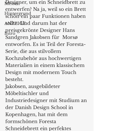
Designer, um ein Schneidbrett zu 
Messen
entwerfen? Na ja, weil so ein Brett 
Hintergrund
schön ein paar Funktionen haben 
sollte. Und darum hat der 
ANZEIGE
preisgekrönte Designer Hans 
Intro
Sandgren Jakobsen für  Morsø 
entworfen. Es ist Teil der Foresta-
Serie, die aus stilvollem 
Kochzubehör aus hochwertigen 
Materialien in einem klassischem 
Design mit modernem Touch 
besteht. 
Jakobsen, ausgebildeter 
Möbeltischler und 
Industriedesigner mit Studium an 
der Danish Design School in 
Kopenhagen, hat mit dem 
formschönen Foresta 
Schneidebrett ein perfektes 