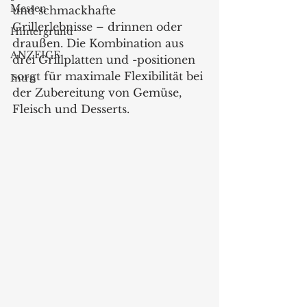
Messen
und schmackhafte
Grillerlebnisse – drinnen oder 
Hintergrund
draußen. Die Kombination aus 
ANZEIGE
drei Grillplatten und -positionen 
sorgt für maximale Flexibilität bei 
Intro
der Zubereitung von Gemüse,  
Fleisch und Desserts. 