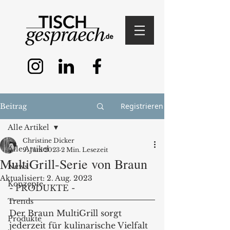
Registrieren
Beitrag
Alle Artikel
Christine Dicker
Alle Artikel
9. Juni 2023
2 Min. Lesezeit
MultiGrill-Serie von Braun
News
Aktualisiert:
2. Aug. 2023
Konzepte
- PRODUKTE - 
Trends
Der Braun MultiGrill sorgt 
Produkte
jederzeit für kulinarische Vielfalt 