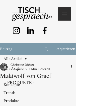
Registrieren
Beitrag
Alle Artikel
Christine Dicker
Alle Artikel
19. Apr. 2021
1 Min. Lesezeit
Multiwolf von Graef
News
- PRODUKTE -
Konzepte
Trends
Produkte