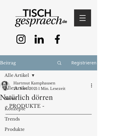
Registrieren
Beitrag
Alle Artikel
Hartmut Kamphausen
Alle Artikel
24. Nov. 2021
1 Min. Lesezeit
Natürlich dörren
News
- PRODUKTE - 
Konzepte
Trends
Produkte