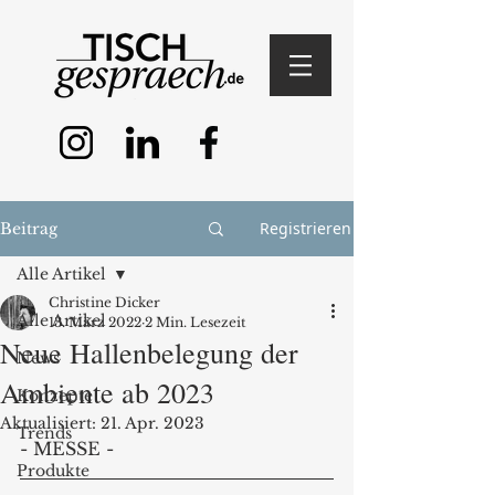
Registrieren
Beitrag
Alle Artikel
Christine Dicker
Alle Artikel
13. März 2022
2 Min. Lesezeit
Neue Hallenbelegung der
News
Ambiente ab 2023
Konzepte
Aktualisiert:
21. Apr. 2023
Trends
- MESSE - 
Produkte