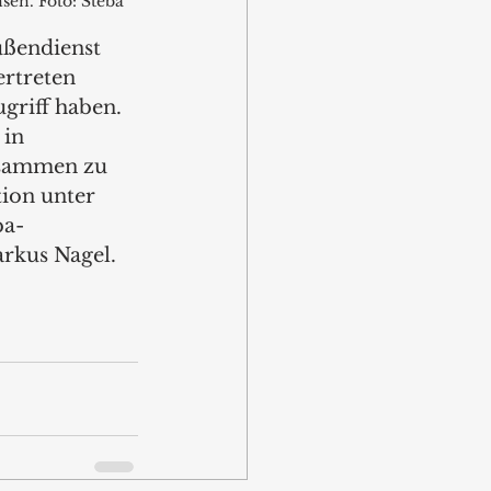
sen. Foto: Steba
ußendienst 
ertreten 
griff haben. 
in 
usammen zu 
ion unter 
ba-
rkus Nagel. 