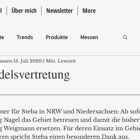
l
Über mich
Newsletter
More
te
Trends
Produkte
Messen
ausen
13. Juli 2020
1 Min. Lesezeit
Intro
elsvertretung
er für Steba in NRW und Niedersachsen: Ab sofo
 Nagel das Gebiet betreuen und damit die bisher
g Weigmann ersetzen. Für deren Einsatz im Gebi
hren spricht Steba einen besonderen Dank aus. 