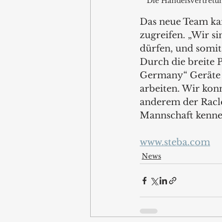
Die Handelsvertretun
Das neue Team kan
zugreifen. „Wir si
dürfen, und somit
Durch die breite 
Germany“ Geräte i
arbeiten. Wir kon
anderem der Racle
Mannschaft kennen
www.steba.com
News