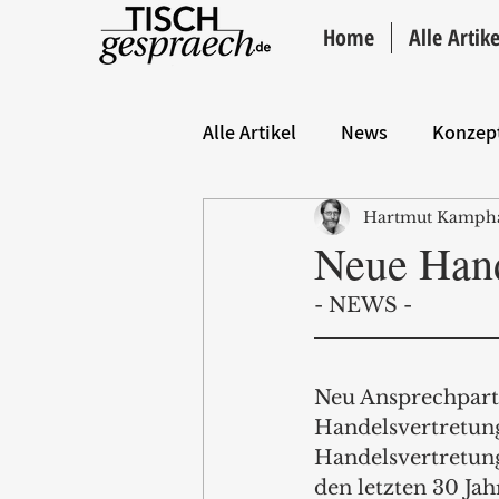
Home
Alle Artike
Alle Artikel
News
Konzep
Hartmut Kamph
Hintergrund
ANZEIGE
Neue Hand
- NEWS -
Neu Ansprechpartn
Handelsvertretung
Handelsvertretun
den letzten 30 Ja