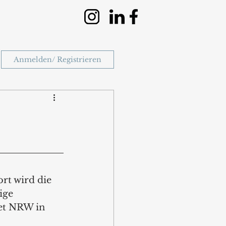
Anmelden/ Registrieren
rt wird die 
ige 
et NRW in 