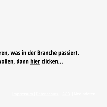
Oxo u
Haeser wird Geschäftsführer
beim BHB
ren, was in der Branche passiert.
wollen, dann
hier
clicken...
Impressum
|
Datenschutz
|
AGB
|
Mediadaten