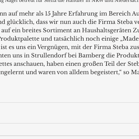
g Nagel betreut für Stella die Händler in NRW und Niedersach
n auf mehr als 15 Jahre Erfahrung im Bereich A
nd glücklich, dass wir nun auch die Firma Steba v
 auf ein breites Sortiment an Haushaltsgeräten Zu
Produktpalette und tatsächlich noch einige „Made 
st es uns ein Vergnügen, mit der Firma Steba z
nten uns in Strullendorf bei Bamberg die Produkt
ttes anschauen, haben einen großen Teil der Ste
gelernt und waren von alldem begeistert,“ so Ma