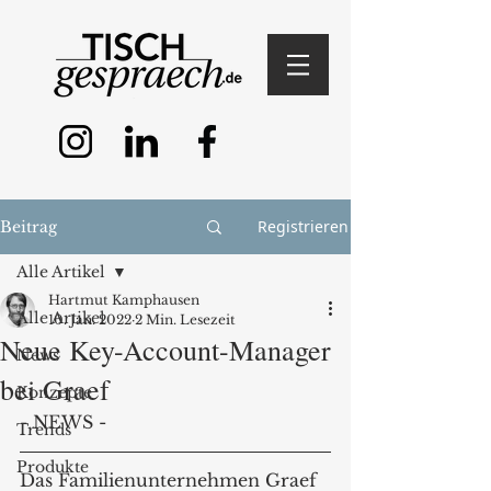
Registrieren
Beitrag
Alle Artikel
Hartmut Kamphausen
Alle Artikel
10. Jan. 2022
2 Min. Lesezeit
Neue Key-Account-Manager
News
bei Graef
Konzepte
- NEWS - 
Trends
Produkte
Das Familienunternehmen Graef 