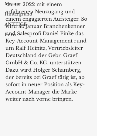
Messen
startet 2022 mit einem 
erfahrenen Neuzugang und 
Hintergrund
einem engagierten Aufsteiger. So 
ANZEIGE
wird ab Januar Branchenkenner 
und Salesprofi Daniel Finke das 
Intro
Key-Account-Management rund 
um Ralf Heinitz, Vertriebsleiter 
Deutschland der Gebr. Graef 
GmbH & Co. KG, unterstützen. 
Dazu wird Holger Schamberg, 
der bereits bei Graef tätig ist, ab 
sofort in neuer Position als Key-
Account-Manager die Marke 
weiter nach vorne bringen. 