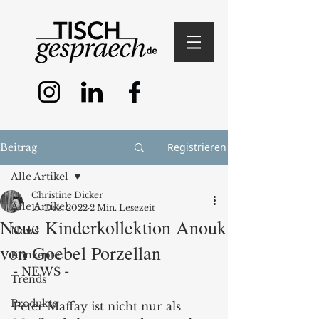
Registrieren
Beitrag
Alle Artikel
Christine Dicker
Alle Artikel
15. Dez. 2022
2 Min. Lesezeit
Neue Kinderkollektion Anouk
News
von Goebel Porzellan
Konzepte
- NEWS - 
Trends
Produkte
Peter Maffay ist nicht nur als 