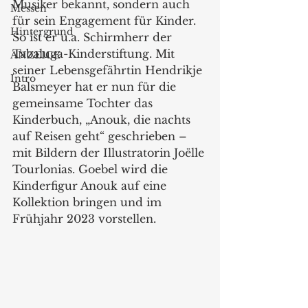
Musiker bekannt, sondern auch 
Messen
für sein Engagement für Kinder. 
Hintergrund
So ist er u.a. Schirmherr der 
Tabaluga-Kinderstiftung. Mit 
ANZEIGE
seiner Lebensgefährtin Hendrikje 
Intro
Balsmeyer hat er nun für die 
gemeinsame Tochter das 
Kinderbuch, „Anouk, die nachts 
auf Reisen geht“ geschrieben – 
mit Bildern der Illustratorin Joëlle 
Tourlonias. Goebel wird die 
Kinderfigur Anouk auf eine 
Kollektion bringen und im 
Frühjahr 2023 vorstellen.