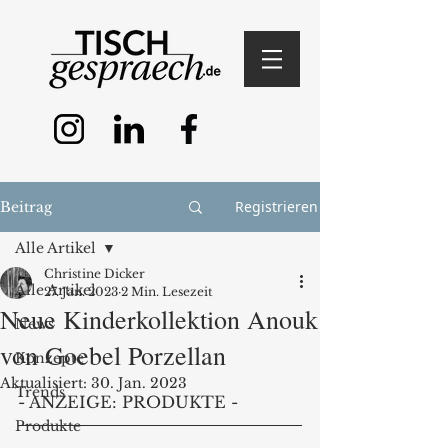
Registrieren
Beitrag
Alle Artikel
Christine Dicker
Alle Artikel
27. Jan. 2023
2 Min. Lesezeit
Neue Kinderkollektion Anouk
News
von Goebel Porzellan
Konzepte
Aktualisiert:
30. Jan. 2023
Trends
- ANZEIGE: PRODUKTE - 
Produkte