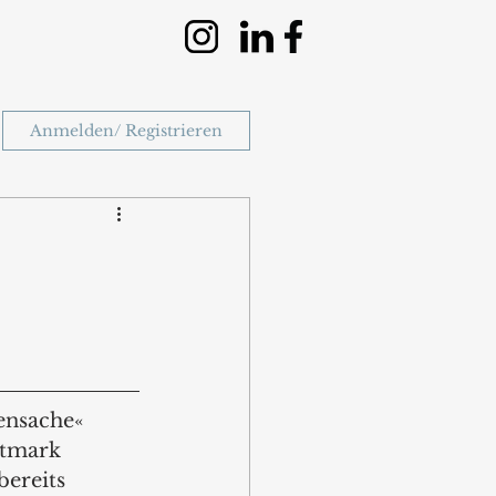
Anmelden/ Registrieren
nsache« 
stmark 
ereits 