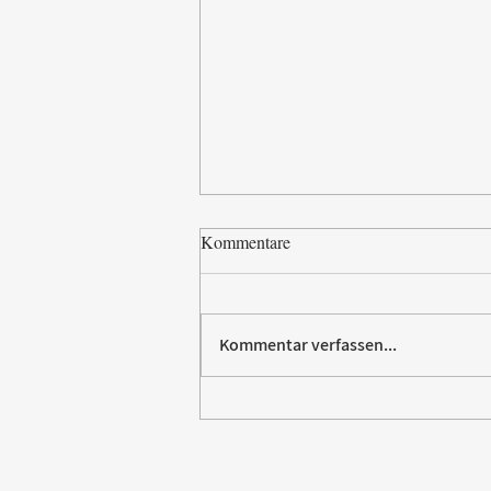
Kommentare
Kommentar verfassen...
Paw Patrol erobert die
Backstube – sichern Sie sich
jetzt Ihre Kollektion!