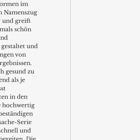
formen im 
im Namenszug 
‘ und greift 
mals schön 
ind 
gestaltet und 
ngen von 
rgebnissen.  
ch gesund zu 
nd als je 
st 
en in den 
 hochwertig 
beständigen 
ache-Serie 
chnell und 
ereiten. Die 