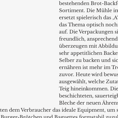
bestehenden Brot-Back
Sortiment. Die Mühle 
ersetzt spielerisch das ‚A
das Thema optisch noch
auf. Die Verpackungen s
freundlich, ansprechend 
überzeugen mit Abbildu
sehr appetitlichen Backe
Selber zu backen und si
ernähren ist mehr im Tre
zuvor. Heute wird bewus
ausgewählt, welche Zutat
Teig hineinkommen. Die
beschichteten, sauerteig
Bleche der neuen Ährens
ten dem Verbraucher das ideale Equipment, um s
 Burger-Brötchen und Baguettes formstabil zuzub