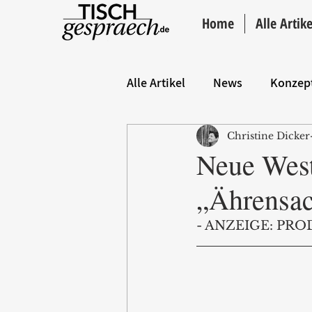
Home
Alle Artike
Alle Artikel
News
Konzep
Christine Dicker
Hintergrund
ANZEIGE
Neue West
„Ährensa
- ANZEIGE: PRO