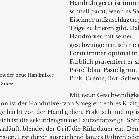
Handrührgerät ist imme
schnell parat, wenn es S
Eischnee aufzuschlagen g
Teige zu kneten gibt. Da
Handmixer mit seiner 
geschwungenen, schmei
Form immer optimal in 
Farblich präsentiert er si
Pastellblau, Pastellgrün, 
mmt der neue Handmixer 
Pink, Creme, Rot, Schwa
 Smeg.
Mit neun Geschwindigkei
on ist der Handmixer von Smeg ein echtes Kraft
ge leicht von der Hand gehen. Praktisch und opti
ich ist die sekundengenaue Laufzeitanzeige. Sob
anläuft, blendet der Griff die Rührdauer ein. Den
wissen: Erst durch ausreichend langes Rühren ode