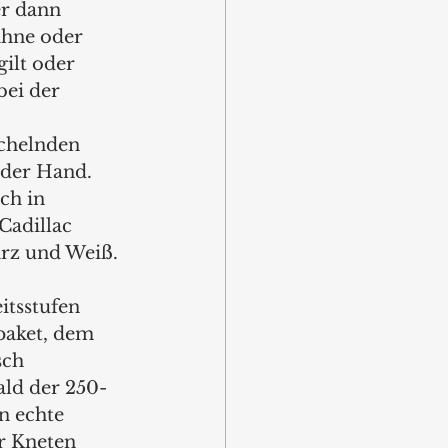
r dann 
ahne oder 
ilt oder 
bei der 
chelnden 
der Hand. 
ch in 
Cadillac 
rz und Weiß. 
tsstufen 
paket, dem 
sch 
ald der 250-
n echte 
r Kneten 