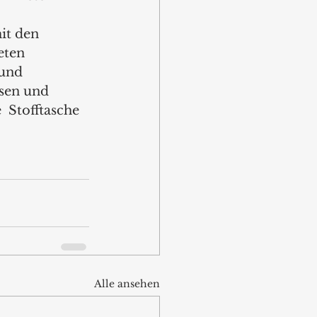
it den 
eten 
 und 
sen und 
 Stofftasche 
Alle ansehen