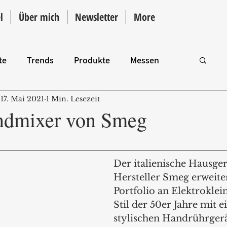
l
Über mich
Newsletter
More
te
Trends
Produkte
Messen
17. Mai 2021
1 Min. Lesezeit
Intro
ndmixer von Smeg
Der italienische Hausger
Hersteller Smeg erweiter
Portfolio an Elektroklei
Stil der 50er Jahre mit 
stylischen Handrührgerä