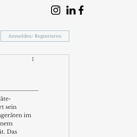
Anmelden/ Registrieren
äte-
t sein 
ngeräten im 
einem 
t. Das 