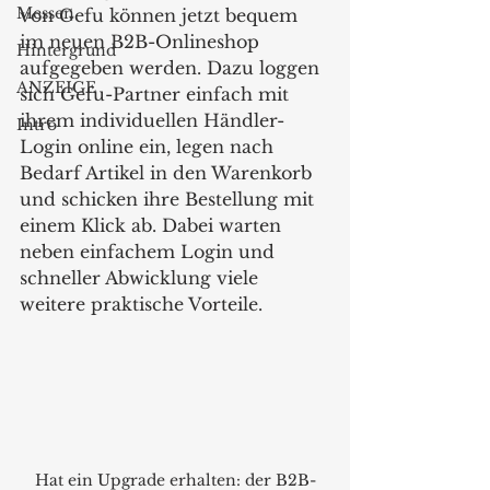
Messen
von Gefu können jetzt bequem 
im neuen B2B-Onlineshop 
Hintergrund
aufgegeben werden. Dazu loggen 
ANZEIGE
sich Gefu-Partner einfach mit 
ihrem individuellen Händler-
Intro
Login online ein, legen nach 
Bedarf Artikel in den Warenkorb 
und schicken ihre Bestellung mit 
einem Klick ab. Dabei warten 
neben einfachem Login und 
schneller Abwicklung viele 
weitere praktische Vorteile.
Hat ein Upgrade erhalten: der B2B-